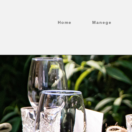
Ga
naar
inhoud
Home
Manege