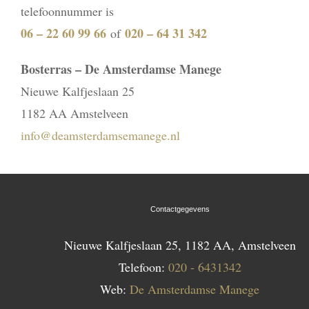
telefoonnummer is
06 – 22 60 99 66
020 – 64 31 342
of
Bosterras – De Amsterdamse Manege
Nieuwe Kalfjeslaan 25
1182 AA Amstelveen
info@deamsterdamsemanege.nl
Contactgegevens
Nieuwe Kalfjeslaan 25, 1182 AA, Amstelveen
Telefoon:
020 - 6431342
Web:
De Amsterdamse Manege