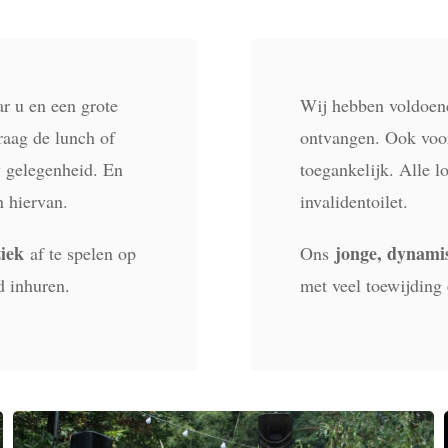
r u en een grote
Wij hebben voldoe
raag de lunch of
ontvangen. Ook voor
w gelegenheid. En
toegankelijk. Alle lo
n hiervan.
invalidentoilet.
iek
jonge, dynami
af te spelen op
Ons
d inhuren.
met veel toewijding