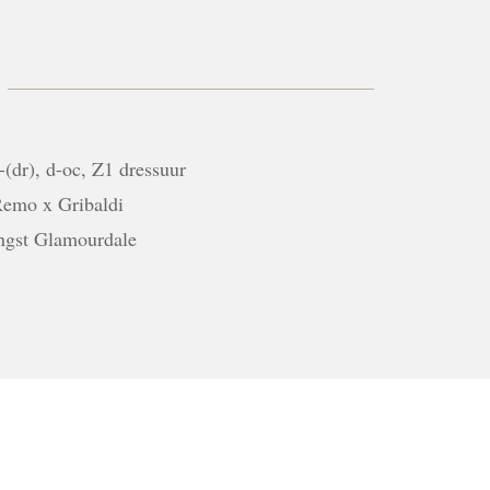
-(dr), d-oc, Z1 dressuur
emo x Gribaldi
ngst Glamourdale