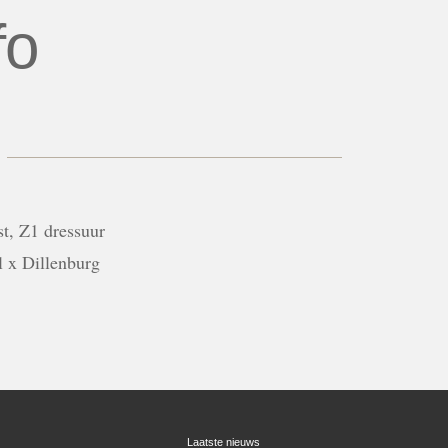
fo
st, Z1 dressuur
l x Dillenburg
Laatste nieuws