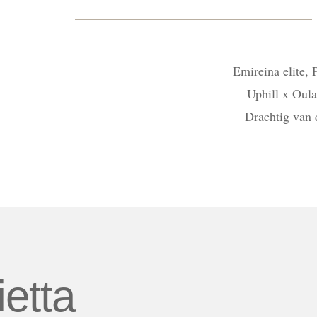
Emireina elite,
Uphill x Oul
Drachtig van 
ietta