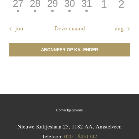
1
1
1
1
1
0
0
27
28
29
30
31
1
2
evenement
evenement
evenement
evenement
evenement
evenem
eve
jun
Deze maand
aug
ABONNEER OP KALENDER
Contactgegevens
Nieuwe Kalfjeslaan 25, 1182 AA, Amstelveen
Telefoon:
020 - 6431342